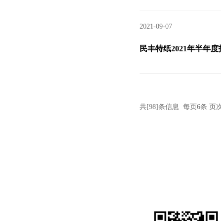
2021-09-07
民丰特纸2021年半年度
共[98]条信息 每页6条 页次 
民丰特种纸股份有限公司
地址：浙江省海盐县沈荡镇永康路288号